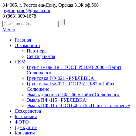
344065, г. Ростов-на-Дону, Орская 31Ж оф.508
psgroup.rnd@gmail.com
8 (863) 309-1678
Меню
Главная
О компании
Партнеры
Сертификаты
ЛКМ
Грунт-эмаль 3 в 1 ГОСТ Р51693-2000 «Пэйнт
Солюшенс»
Грунтовка ГФ-021 «РУБЛЕВКА»
Грунтовка ГФ-021 ГОСТ25129-82 «Пэйнт
Солюшенс»
Эмаль для пола ПФ-266 «Пэйнт Солюшенс»
Эмаль ПФ-115 «РУБЛЕВКА»
Эмаль ПФ-115 ГОСТ6465-76 «Пэйнт Солюшенс»
Дез.средства
Быт.химия
ФОТО
Где купить
Контакты