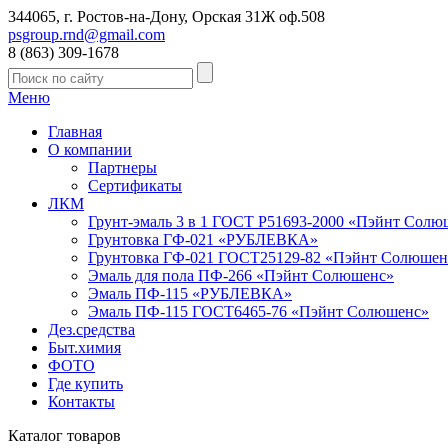
344065, г. Ростов-на-Дону, Орская 31Ж оф.508
psgroup.rnd@gmail.com
8 (863) 309-1678
Меню
Главная
О компании
Партнеры
Сертификаты
ЛКМ
Грунт-эмаль 3 в 1 ГОСТ Р51693-2000 «Пэйнт Солю
Грунтовка ГФ-021 «РУБЛЕВКА»
Грунтовка ГФ-021 ГОСТ25129-82 «Пэйнт Солюшен
Эмаль для пола ПФ-266 «Пэйнт Солюшенс»
Эмаль ПФ-115 «РУБЛЕВКА»
Эмаль ПФ-115 ГОСТ6465-76 «Пэйнт Солюшенс»
Дез.средства
Быт.химия
ФОТО
Где купить
Контакты
Каталог товаров